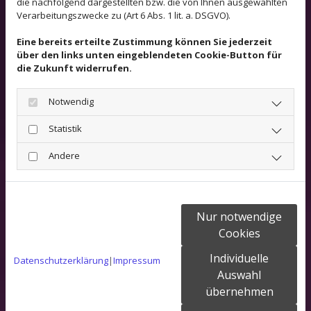
die nachfolgend dargestellten bzw. die von Ihnen ausgewählten
Aufmerksamkeit und das harmonische
Verarbeitungszwecke zu (Art 6 Abs. 1 lit. a. DSGVO).
Zusammenwirken dieser Einzelaspekte.
Eine bereits erteilte Zustimmung können Sie jederzeit
über den links unten eingeblendeten Cookie-Button für
Durch diesen ganzheitlichen Ansatz
die Zukunft widerrufen.
Können körperliche und seelische Zustände
Notwendig
verbessert werden
Statistik
Kann der Leidensdruck gesenkt werden
Andere
Kann eine Schmerzlinderung erfolgen
Kann Pflegebedürftigkeit hinausgezögert
werden
Nur notwendige
Cookies
Je nach Krankheitsbild werden unterschiedliche
Einzelmaßnahmen der Ergotherapie individuell auf den
Individuelle
Datenschutzerklärung
|
Impressum
Patienten angepasst, zusammengestellt.
Auswahl
übernehmen