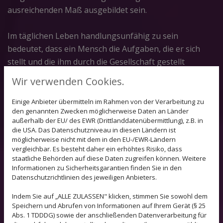
ausreichenden Maß ausgebildet sein.
Im täglichen Leben handlungsunfähig zu sein
bedeutet, dass ein Mensch die Aufgaben, die er sich
stellt und die ihm durch die Gesellschaft gestellt
werden, für sich zufriedenstellend erfüllen kann.
Wir verwenden Cookies.
Das Ziel ist es größtmögliche "Selbständigkeit" und
Einige Anbieter übermitteln im Rahmen von der Verarbeitung zu
den genannten Zwecken möglicherweise Daten an Länder
Unabhängigkeit im Alltags-, Schul- und Berufsleben zu
außerhalb der EU/ des EWR (Drittlanddatenübermittlung), z.B. in
erreichen. Dies wird mittels verschiedener
die USA. Das Datenschutzniveau in diesen Ländern ist
ergotherapeutischer Maßnahmen erreicht.
möglicherweise nicht mit dem in den EU-/EWR-Ländern
vergleichbar. Es besteht daher ein erhöhtes Risiko, dass
staatliche Behörden auf diese Daten zugreifen können. Weitere
Die Ergotherapie hat einen ganzheitlichen Ansatz: Es
Informationen zu Sicherheitsgarantien finden Sie in den
Datenschutzrichtlinien des jeweiligen Anbieters.
werden nicht nur die Bewegungsabläufe des Körpers (
Motorik ) geschult, sondern auch das ganze
Indem Sie auf „ALLE ZULASSEN" klicken, stimmen Sie sowohl dem
menschliche System wird einbezogen. Es geht somit um
Speichern und Abrufen von Informationen auf Ihrem Gerät (§ 25
Abs. 1 TDDDG) sowie der anschließenden Datenverarbeitung für
Bewegung, Wahrnehmung/ Verarbeitung,