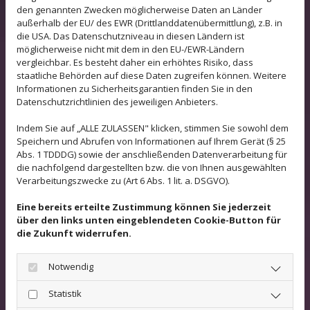
tiergestützte Therapie –
den genannten Zwecken möglicherweise Daten an Länder
Therapiehundausbildung mit ‚Max‘ 2013
außerhalb der EU/ des EWR (Drittlanddatenübermittlung), z.B. in
die USA. Das Datenschutzniveau in diesen Ländern ist
möglicherweise nicht mit dem in den EU-/EWR-Ländern
Weiterbildungen:
vergleichbar. Es besteht daher ein erhöhtes Risiko, dass
staatliche Behörden auf diese Daten zugreifen können. Weitere
2015 Dyskalkulie
Informationen zu Sicherheitsgarantien finden Sie in den
2016 Tape-Therapeut
Datenschutzrichtlinien des jeweiligen Anbieters.
2019 Handrehabilitation - Basisseminar und
Indem Sie auf „ALLE ZULASSEN" klicken, stimmen Sie sowohl dem
Handrehabilitation - Erweiterungsseminar
Speichern und Abrufen von Informationen auf Ihrem Gerät (§ 25
Abs. 1 TDDDG) sowie der anschließenden Datenverarbeitung für
die nachfolgend dargestellten bzw. die von Ihnen ausgewählten
26.03.2021 Narbentherapie- Basisseminar
Verarbeitungszwecke zu (Art 6 Abs. 1 lit. a. DSGVO).
27.03.2021 Narbentherapie- Erweiterungsseminar
Eine bereits erteilte Zustimmung können Sie jederzeit
01.10.2022 Functional Training
über den links unten eingeblendeten Cookie-Button für
die Zukunft widerrufen.
27.01.2023 Autogenes Training Kursleiter
04.02.2023 Ergotherapie bei Covid-19 Patienten im
Notwendig
ambulanten Setting
Statistik
06.06.2023 COVID -19, Long COVID in der Therapie: