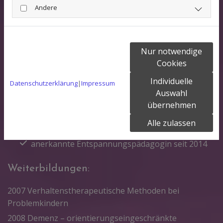
Praxiskurs zur aktiven Nachsorge mit Yoga und
Andere
viszeraler Automobilisation
Nur notwendige
Cookies
Individuelle
Datenschutzerklärung
|
Impressum
Auswahl
Peggy Rothenburger
übernehmen
Alle zulassen
staatlich anerkannte Ergotherapeutin seit 2005
anerkannte Entspannungspädagogin seit 2014
Weiterbildungen:
2007 Verhaltenstherapeutische Methoden bei
Problemkindern
2008 Demenz – orientierungseingeschränkte