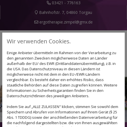
03421 - 776163
Bahnhofstr. 7, 04860 Torgau
ergotherapie.zimpel@gmx.de
Wir verwenden Cookies.
Einige Anbieter übermitteln im Rahmen von der Verarbeitung zu
den genannten Zwecken möglicherweise Daten an Länder
außerhalb der EU/ des EWR (Drittlanddatenübermittlung), z.B. in
die USA. Das Datenschutzniveau in diesen Ländern ist
möglicherweise nicht mit dem in den EU-/EWR-Ländern
vergleichbar. Es besteht daher ein erhöhtes Risiko, dass
staatliche Behörden auf diese Daten zugreifen können. Weitere
Informationen zu Sicherheitsgarantien finden Sie in den
Datenschutzrichtlinien des jeweiligen Anbieters.
Indem Sie auf „ALLE ZULASSEN" klicken, stimmen Sie sowohl dem
Speichern und Abrufen von Informationen auf Ihrem Gerät (§ 25
Abs. 1 TDDDG) sowie der anschließenden Datenverarbeitung für
die nachfolgend dargestellten bzw. die von Ihnen ausgewählten