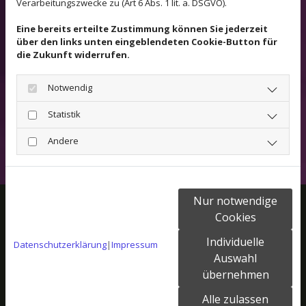
Verarbeitungszwecke zu (Art 6 Abs. 1 lit. a. DSGVO).
Eine bereits erteilte Zustimmung können Sie jederzeit
über den links unten eingeblendeten Cookie-Button für
Bildergalerie
die Zukunft widerrufen.
Notwendig
Hier finden Sie einige Impressionen aus
unsere Ergotherapiepraxis in Torgau
Statistik
Andere
Nur notwendige
Ergotherapie R. + J. Zimpel GbR
Cookies
Bahnhofstr. 7
Individuelle
Datenschutzerklärung
|
Impressum
04860
Torgau
Auswahl
übernehmen
Telefon
03421 - 776163
Alle zulassen